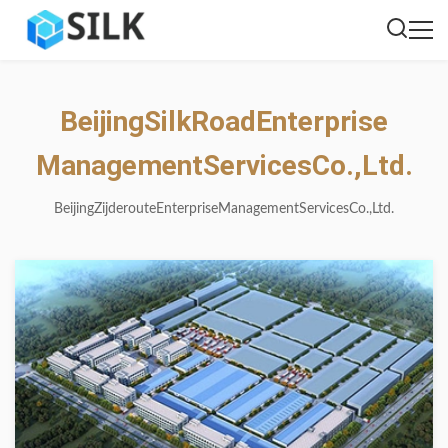
Beijing
Silk
Road
Enterprise
Management
Services
Co.,
Ltd.
Beijing
Zijderoute
Enterprise
Management
Services
Co.,
Ltd.