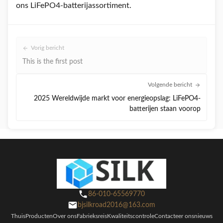
ons LiFePO4-batterijassortiment.
Vorig bericht
This is the first post
Volgende bericht
2025 Wereldwijde markt voor energieopslag: LiFePO4-
batterijen staan voorop
86-010-65569770
bjsilkroad2016@163.com
Thuis
Producten
Over ons
Fabrieksreis
Kwaliteitscontrole
Contacteer ons
nieuws