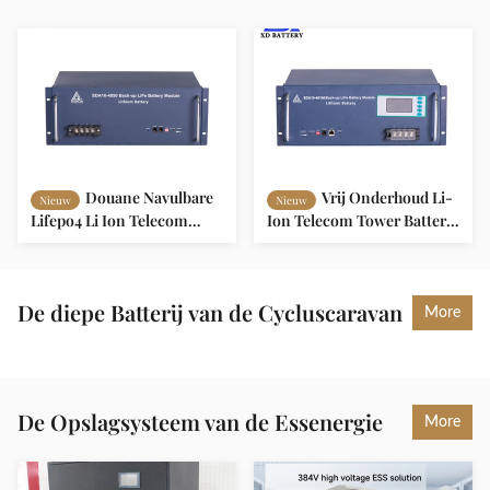
Douane Navulbare
Vrij Onderhoud Li-
Nieuw
Nieuw
Lifepo4 Li Ion Telecom
Ion Telecom Tower Battery
Tower Battery 48v 50ah
48v 100ah SilkL48-100
Akku met leiden
De diepe Batterij van de Cycluscaravan
More
De Opslagsysteem van de Essenergie
More