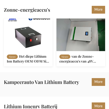
Zonne-energieaccu's
More
Het diepe Lithium
van de Zonne-
Nieuw
Nieuw
Ion Battery OEM/ODM Silk
energieaccu's van 48V
van Cyclusbluetooth 48v
150AH Lifepo4 de Diepe
150ah voor Verkeer
Cyclus met Bluetooth-
Functie
Kampeerauto Van Lithium Battery
More
Lithium Ionenrv Batterij
More