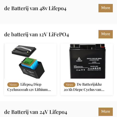
ijzerfosfaat Batterij voor
Lithiumbatterij voor thuis
Solar Home Energieopslag
Zonne
de Batterij van 48v Lifepo4
More
de batterij van 12V LiFePO4
More
Lifepo4 Diep
De Batterij1khz
Nieuw
Nieuw
Cyclus100ah 12v Lithium
20Ah Diepe Cyclus van
Ion Battery For RVs
MSDS 12v Lifepo4 voor
Motorhomes
LEIDENE Verlichting
de Batterij van 24V Lifepo4
More