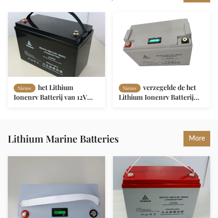
het Lithium
verzegelde de het
Nieuw
Nieuw
Ionenrv Batterij van 12V
Lithium Ionenrv Batterij
150AH Lifepo4 voor
van 12V 100AH in Voorraad
Caravans Motorhomes
het Snelle Verschepen
Navulbare Batterij
Lithium Marine Batteries
More