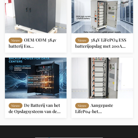
OEM/ODM 384v
384V LiFePO4 ESS
Nieuw
Nieuw
batterij Ess
batterijopslag met 200A
energieopslagsysteem voor
ontladingsstroom voor
data room LiFePO4
zonne-energiesystemen
De Batterij van het
Aangepaste
Nieuw
Nieuw
de Opslagsysteem van de
LifePo4-het
LiFePO4200a 384v Ess
Systeemhoogspanning van
Energie voor Gegevenszaal
Ion Battery For ESS van het
Batterij384v 100Ah Lithium