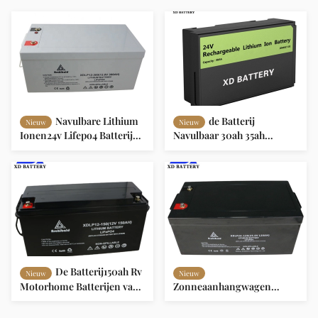
Navulbare Lithium
de Batterij
Nieuw
Nieuw
Ionen24v Lifepo4 Batterij
Navulbaar 30ah 35ah
100ah 200ah 300ah 400ah
Lithium Ion Battery Pack
voor rv/Marine
With Smart Bms van 24v
Lifepo4
De Batterij150ah Rv
Nieuw
Nieuw
Motorhome Batterijen van
Zonneaanhangwagen
het caravanslithium 24v
Woon Zonne van Net24v
Lifepo4
Lifepo4 Batterij 120ah