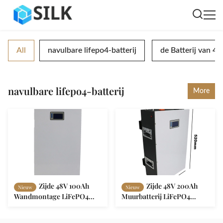
All
navulbare lifepo4-batterij
de Batterij van 48
navulbare lifepo4-batterij
More
Zijde 48V 100Ah
Zijde 48V 200Ah
Nieuw
Nieuw
Wandmontage LiFePO4
Muurbatterij LiFePO4
Batterij 5.12KWh
10.24KWh Power Wall
Oplaadbare Lithium-
Diepe cyclus Oplaadbare