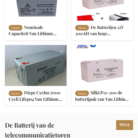
Nominale
De Batterijen 12V
Nieuw
Nieuw
Capaciteit Van Lithium
300AH van hoge
Battery/Lifepo4-de Batterij
CapaciteitsSilk meer dan
12v 8ah van de
3000 het Pak van de
Lithiummotorfiets
Cyclilifepo4 Batterij
Diepe Cyclus 7000
SilkLP12-200 de
Nieuw
Nieuw
Cycli Lifepo4 Van Lithium
batterijpak van Van Lithium
Battery 12v 200ah voor de
Battery lfp 12v 200ah
Energie van de Watermotor
lifepo4
De Batterij van de
More
telecommunicatietoren