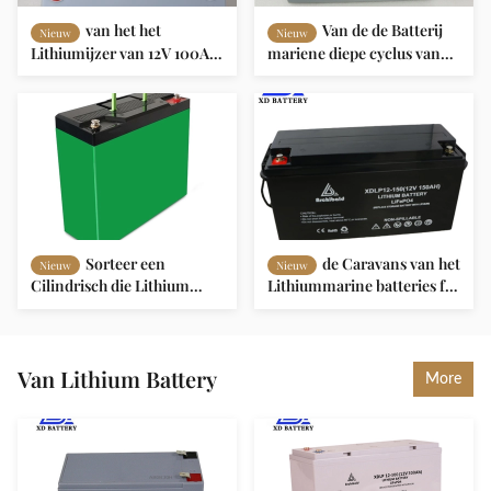
van het het
Van de de Batterij
Nieuw
Nieuw
Lithiumijzer van 12V 100AH
mariene diepe cyclus van
het Pak van de het
het groeps Langere leven
Fosfaatbatterij bouwde
lifepo4 12v 100ah Silk
BMS With Grade een in
waterdichte het lithium
Prismatische Cel
ionenbatterij
Sorteer een
de Caravans van het
Nieuw
Nieuw
Cilindrisch die Lithium
Lithiummarine batteries for
Marine Batteries Pack 12V
RVs van 12V 150AH Lifepo4
20AH van het Celfosfaat in
BMS wordt gebouwd
Van Lithium Battery
More