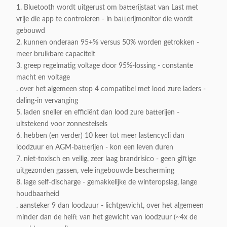
1. Bluetooth wordt uitgerust om batterijstaat van Last met
vrije die app te controleren - in batterijmonitor die wordt
gebouwd
2. kunnen onderaan 95+% versus 50% worden getrokken -
meer bruikbare capaciteit
3. greep regelmatig voltage door 95%-lossing - constante
macht en voltage
. over het algemeen stop 4 compatibel met lood zure laders -
daling-in vervanging
5. laden sneller en efficiënt dan lood zure batterijen -
uitstekend voor zonnestelsels
6. hebben (en verder) 10 keer tot meer lastencycli dan
loodzuur en AGM-batterijen - kon een leven duren
7. niet-toxisch en veilig, zeer laag brandrisico - geen giftige
uitgezonden gassen, vele ingebouwde bescherming
8. lage self-discharge - gemakkelijke de winteropslag, lange
houdbaarheid
. aansteker 9 dan loodzuur - lichtgewicht, over het algemeen
minder dan de helft van het gewicht van loodzuur (~4x de