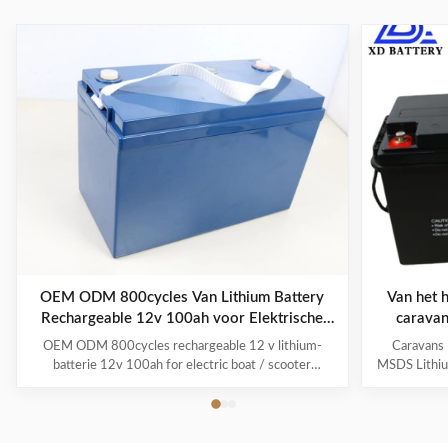
OEM ODM 800cycles Van Lithium Battery
Van het 
Rechargeable 12v 100ah voor Elektrische
caravan
Boot/Autoped
OEM ODM 800cycles rechargeable 12 v lithium-
Caravans 
batterie 12v 100ah for electric boat / scooter
MSDS Lithium
/Boats/Electric Folklifts Product Description
post concer
Weight/power ratio - A typical 100 Ah LiFePO4 deep
for electrica
cycle battery weighs about 31 pounds. A comparable
could also 
lead acid battery is over twice that. Because LiFePO4
indeed a bank